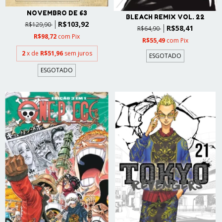
NOVEMBRO DE 63
BLEACH REMIX VOL. 22
R$103,92
R$129,90
R$58,41
R$64,90
R$98,72
com
Pix
R$55,49
com
Pix
2
x de
R$51,96
sem juros
ESGOTADO
ESGOTADO