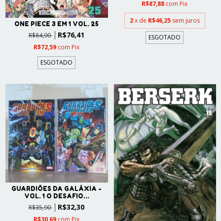
R$87,88
com
Pix
2
x de
R$46,25
sem juros
ONE PIECE 3 EM 1 VOL. 25
R$76,41
R$84,90
ESGOTADO
R$72,59
com
Pix
ESGOTADO
GUARDIÕES DA GALÁXIA -
VOL. 1 O DESAFIO...
R$32,30
R$35,90
R$30,69
com
Pix