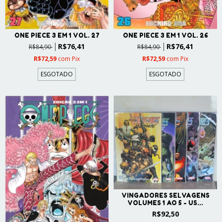
ONE PIECE 3 EM 1 VOL. 27
ONE PIECE 3 EM 1 VOL. 26
R$76,41
R$76,41
R$84,90
R$84,90
R$72,59
com
Pix
R$72,59
com
Pix
ESGOTADO
ESGOTADO
VINGADORES SELVAGENS
VOLUMES 1 AO 5 - US...
R$92,50