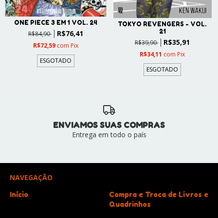
ONE PIECE 3 EM 1 VOL. 24
TOKYO REVENGERS - VOL.
21
R$76,41
R$84,90
R$35,91
R$39,90
R$72,59
com
Pix
R$34,11
com
Pix
ESGOTADO
ESGOTADO
ENVIAMOS SUAS COMPRAS
Entrega em todo o país
NAVEGAÇÃO
Início
Compra e Troca de Livros e
Quadrinhos