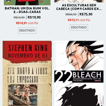
AS ESCULTURAS SEM
BATMAN: UM DIA RUIM VOL.
CABEÇA (COM 4 CARDS EX...
2 - DUAS-CARAS
R$75,90
R$86,90
R$19,90
R$24,90
R$72,11
com
Pix
R$18,91
com
Pix
ESGOTADO
ESGOTADO