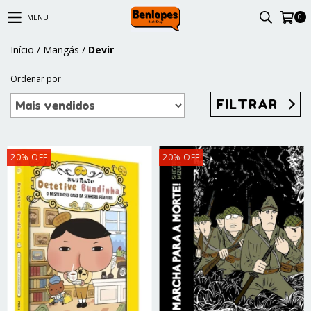
0
MENU
Início
/
Mangás
/
Devir
Ordenar por
FILTRAR
20
%
OFF
20
%
OFF