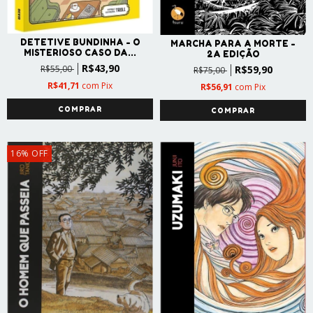
DETETIVE BUNDINHA - O
MARCHA PARA A MORTE -
MISTERIOSO CASO DA...
2A EDIÇÃO
R$43,90
R$59,90
R$55,00
R$75,00
R$41,71
com
Pix
R$56,91
com
Pix
16
%
OFF