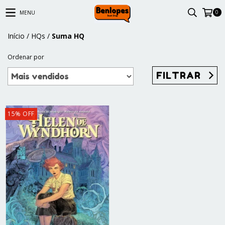
0
MENU
Início
/
HQs
/
Suma HQ
Ordenar por
FILTRAR
15
%
OFF