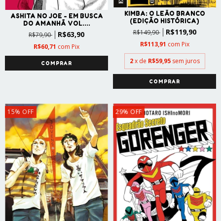
KIMBA: O LEÃO BRANCO
ASHITA NO JOE - EM BUSCA
(EDIÇÃO HISTÓRICA)
DO AMANHÃ VOL....
R$119,90
R$149,90
R$63,90
R$79,90
R$113,91
com
Pix
R$60,71
com
Pix
2
x de
R$59,95
sem juros
15
%
OFF
29
%
OFF