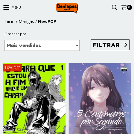
0
MENU
Início
/
Mangás
/
NewPOP
Ordenar por
FILTRAR
10
%
OFF