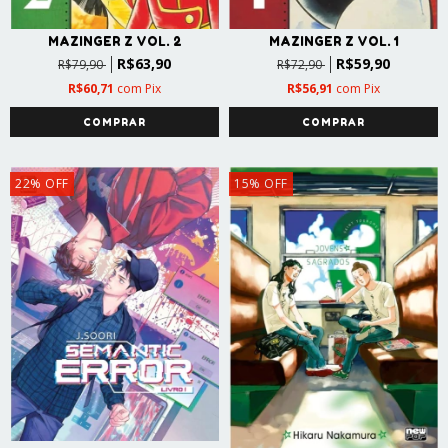
MAZINGER Z VOL. 2
MAZINGER Z VOL. 1
R$63,90
R$59,90
R$79,90
R$72,90
R$60,71
com
Pix
R$56,91
com
Pix
22
%
OFF
15
%
OFF