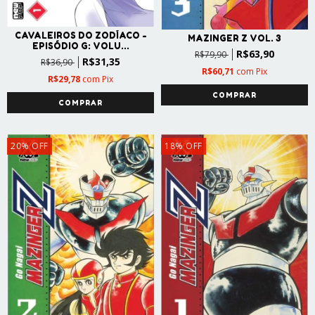
CAVALEIROS DO ZODÍACO -
MAZINGER Z VOL. 3
EPISÓDIO G: VOLU...
R$63,90
R$79,90
R$31,35
R$36,90
R$60,71
com
Pix
R$29,78
com
Pix
20
%
OFF
18
%
OFF