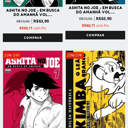
ASHITA NO JOE - EM BUSCA
ASHITA NO JOE - EM BUSCA
DO AMANHÃ VOL....
DO AMANHÃ VOL....
R$63,90
R$79,90
R$63,90
R$79,90
R$60,71
com
Pix
R$60,71
com
Pix
20
%
OFF
20
%
OFF