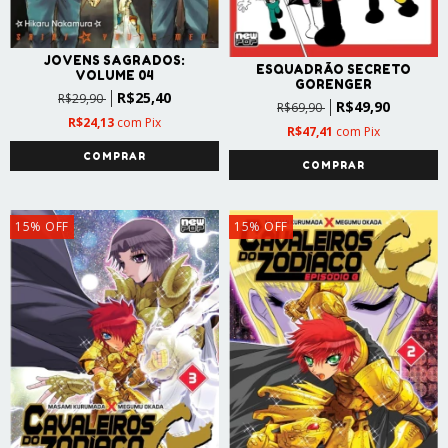
JOVENS SAGRADOS:
ESQUADRÃO SECRETO
VOLUME 04
GORENGER
R$25,40
R$29,90
R$49,90
R$69,90
R$24,13
com
Pix
R$47,41
com
Pix
15
%
OFF
15
%
OFF