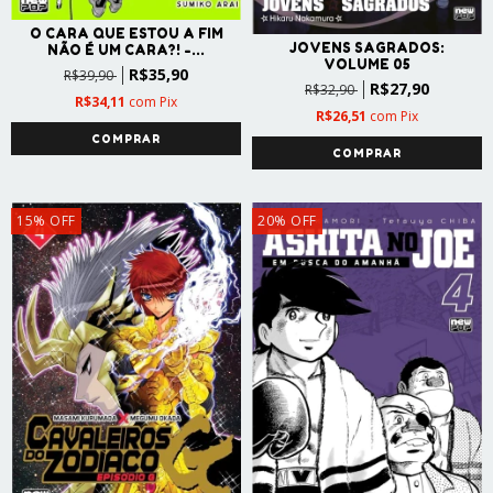
O CARA QUE ESTOU A FIM
JOVENS SAGRADOS:
NÃO É UM CARA?! -...
VOLUME 05
R$35,90
R$39,90
R$27,90
R$32,90
R$34,11
com
Pix
R$26,51
com
Pix
15
%
OFF
20
%
OFF