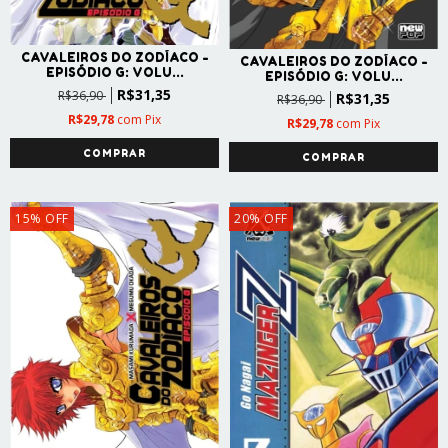
CAVALEIROS DO ZODÍACO -
CAVALEIROS DO ZODÍACO -
EPISÓDIO G: VOLU...
EPISÓDIO G: VOLU...
R$31,35
R$36,90
R$31,35
R$36,90
R$29,78
com
Pix
R$29,78
com
Pix
15
%
OFF
20
%
OFF