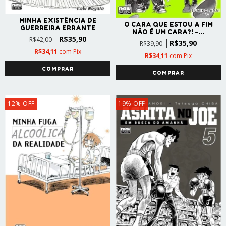
MINHA EXISTÊNCIA DE
O CARA QUE ESTOU A FIM
GUERREIRA ERRANTE
NÃO É UM CARA?! -...
R$35,90
R$42,00
R$35,90
R$39,90
R$34,11
com
Pix
R$34,11
com
Pix
12
%
OFF
19
%
OFF