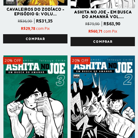
CAVALEIROS DO ZODÍACO -
ASHITA NO JOE - EM BUSCA
EPISÓDIO G: VOLU...
DO AMANHÃ VOL....
R$31,35
R$36,90
R$63,90
R$79,90
R$29,78
com
Pix
R$60,71
com
Pix
20
%
OFF
20
%
OFF