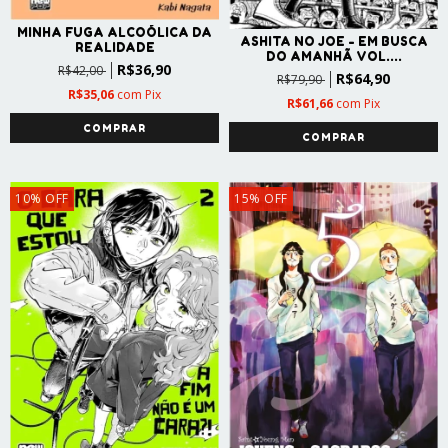
MINHA FUGA ALCOÓLICA DA
ASHITA NO JOE - EM BUSCA
REALIDADE
DO AMANHÃ VOL....
R$36,90
R$42,00
R$64,90
R$79,90
R$35,06
com
Pix
R$61,66
com
Pix
10
%
OFF
15
%
OFF