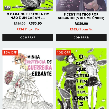
O CARA QUE ESTOU A FIM
5 CENTÍMETROS POR
NÃO É UM CARA?! -...
SEGUNDO (VOLUME ÚNICO)
R$35,90
R$89,90
R$39,90
R$85,41
com
Pix
R$34,11
com
Pix
15
%
OFF
10
%
OFF