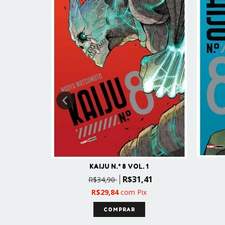
KAIJU N.° 8 VOL. 1
 3
R$31,41
R$34,90
51
R$29,84
com
Pix
x