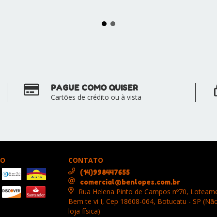
PAGUE COMO QUISER
Cartões de crédito ou à vista
TO
CONTATO
(14)998447655
comercial@benlopes.com.br
Rua Helena Pinto de Campos nº70, Loteam
Bem te vi I, Cep 18608-064, Botucatu - SP (N
loja física)