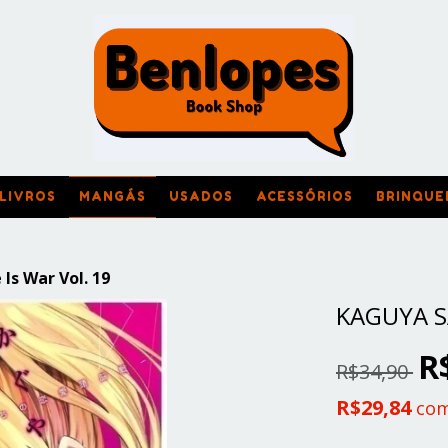
LIVROS
MANGÁS
USADOS
ACESSÓRIOS
BRINQUE
Is War Vol. 19
KAGUYA S
R
R$34,90
R$29,84
co