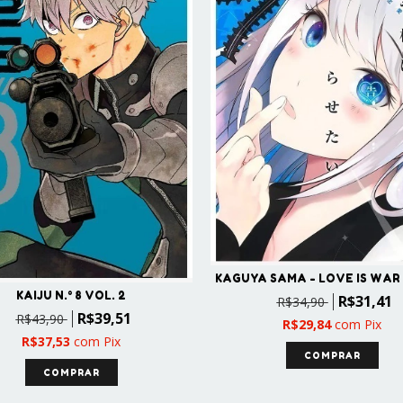
KAGUYA SAMA - LOVE IS WAR 
KAIJU N.° 8 VOL. 2
R$31,41
R$34,90
R$39,51
R$43,90
R$29,84
com
Pix
R$37,53
com
Pix