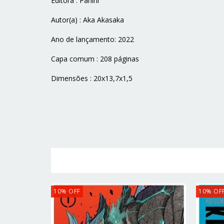
Editora : Panini
Autor(a) : Aka Akasaka
Ano de lançamento: 2022
Capa comum : 208 páginas
Dimensões : 20x13,7x1,5
10
%
OFF
10
%
OF