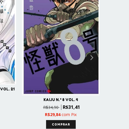
VOL. 21
MASHLE: 
KAIJU N.° 8 VOL. 4
R
R$31,41
R$34,90
R$29,84
com
Pix