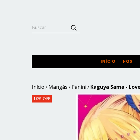
INÍCIO
HQS
Início
Mangás
Panini
Kaguya Sama - Love 
/
/
/
10
%
OFF