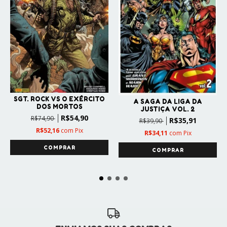
SGT. ROCK VS O EXÉRCITO
A SAGA DA LIGA DA
DOS MORTOS
JUSTIÇA VOL. 2
R$54,90
R$74,90
R$35,91
R$39,90
R$52,16
com
Pix
R$34,11
com
Pix