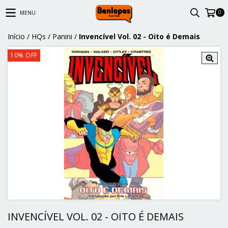
0
MENU
Início
/
HQs
/
Panini
/
Invencível Vol. 02 - Oito é Demais
10
%
OFF
INVENCÍVEL VOL. 02 - OITO É DEMAIS