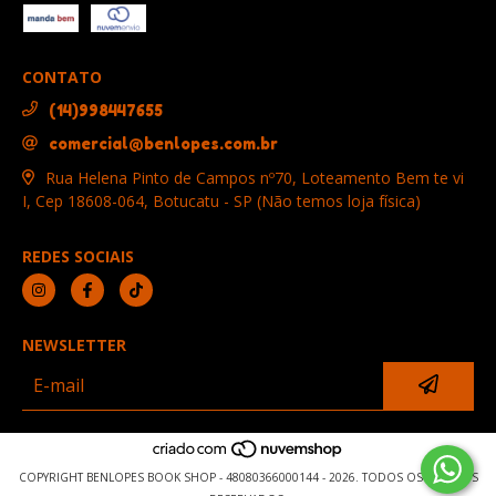
CONTATO
(14)998447655
comercial@benlopes.com.br
Rua Helena Pinto de Campos nº70, Loteamento Bem te vi
I, Cep 18608-064, Botucatu - SP (Não temos loja física)
REDES SOCIAIS
NEWSLETTER
COPYRIGHT BENLOPES BOOK SHOP - 48080366000144 - 2026. TODOS OS DIREITOS