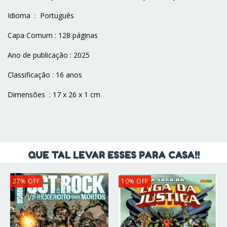
Idioma ‏ : ‎ Português
Capa Comum : 128 páginas
Ano de publicação : 2025
Classificação : 16 anos
Dimensões ‏ : ‎17 x 26 x 1 cm
QUE TAL LEVAR ESSES PARA CASA!!
27
%
OFF
10
%
OFF