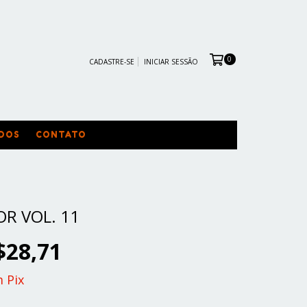
0
CADASTRE-SE
INICIAR SESSÃO
DOS
CONTATO
R VOL. 11
$28,71
m
Pix