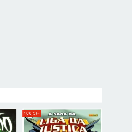
10
%
OFF
25
%
OFF