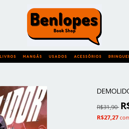
LIVROS
MANGÁS
USADOS
ACESSÓRIOS
BRINQUE
DEMOLIDO
R
R$31,90
R$27,27
co