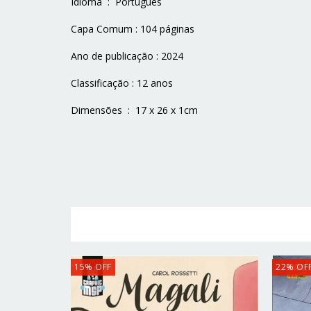
Idioma ‏ : ‎ Português
Capa Comum : 104 páginas
Ano de publicação : 2024
Classificação : 12 anos
Dimensões ‏ : ‎ 17 x 26 x 1cm
15
%
OFF
22
%
OF