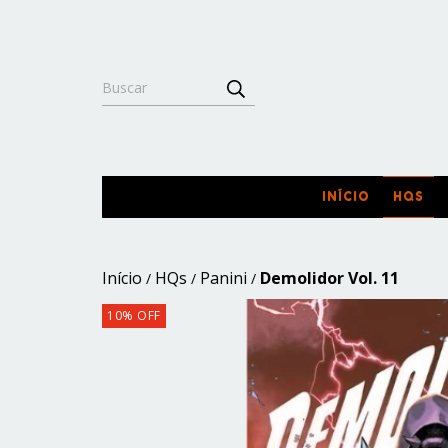
INÍCIO
HQS
Início
HQs
Panini
Demolidor Vol. 11
/
/
/
10
%
OFF