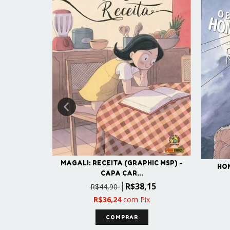
MAGALI: RECEITA (GRAPHIC MSP) -
HO
CAPA CAR...
ITO DOS
R$38,15
R$44,90
90
R$36,24
com
Pix
x