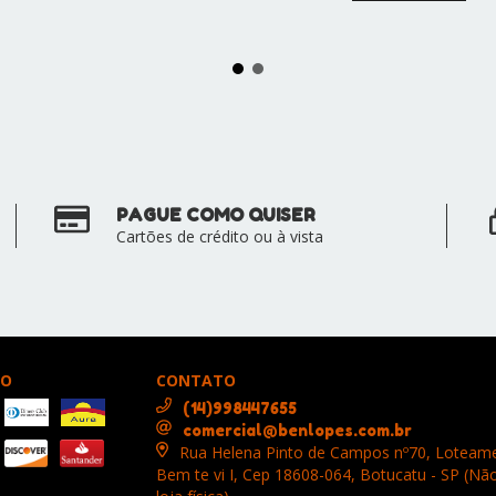
PAGUE COMO QUISER
Cartões de crédito ou à vista
TO
CONTATO
(14)998447655
comercial@benlopes.com.br
Rua Helena Pinto de Campos nº70, Loteam
Bem te vi I, Cep 18608-064, Botucatu - SP (N