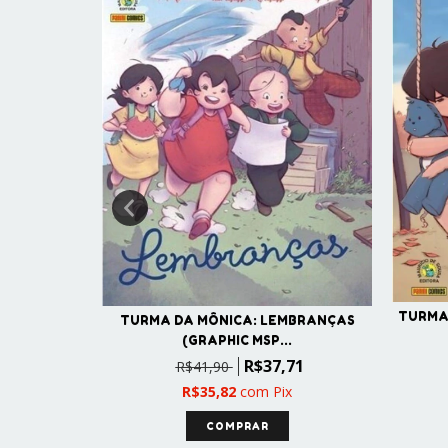
TURMA 
TURMA DA MÔNICA: LEMBRANÇAS
ITO DOS
(GRAPHIC MSP...
R$37,71
R$41,90
90
R$35,82
com
Pix
x