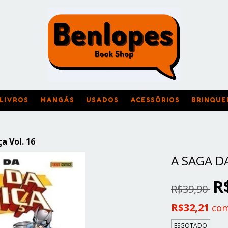
LIVROS
MANGÁS
USADOS
ACESSÓRIOS
BRINQUE
a Vol. 16
A SAGA DA
R
R$39,90
R$32,21
co
ESGOTADO