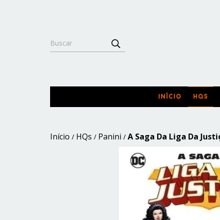
INÍCIO
HQS
Início
HQs
Panini
A Saga Da Liga Da Justiç
/
/
/