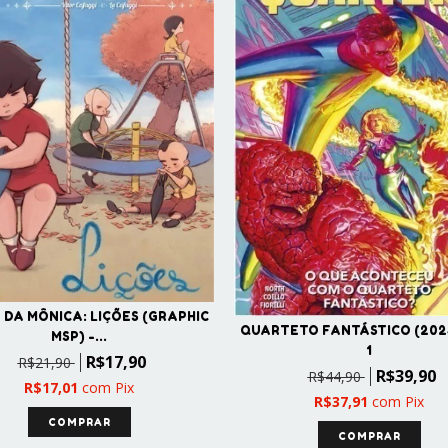
DA MÔNICA: LIÇÕES (GRAPHIC
QUARTETO FANTÁSTICO (202
MSP) -...
1
R$17,90
R$21,90
R$39,90
R$44,90
R$17,01
com
Pix
R$37,91
com
Pix