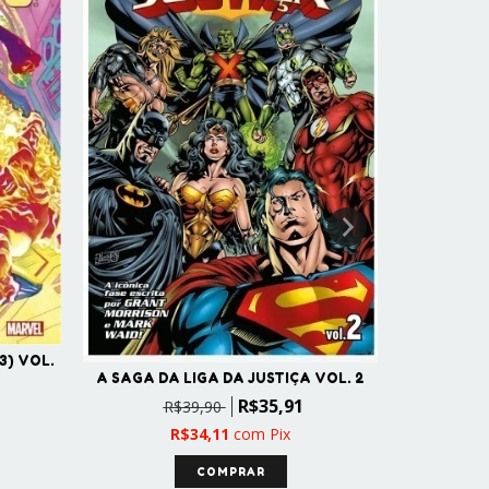
3) VOL.
O A
A SAGA DA LIGA DA JUSTIÇA VOL. 2
R
R$35,91
R$39,90
R$34,11
com
Pix