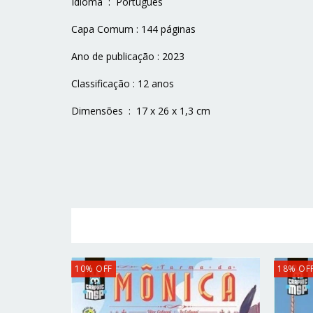
Idioma ‏ : ‎ Português
Capa Comum : 144 páginas
Ano de publicação : 2023
Classificação : 12 anos
Dimensões ‏ : ‎ 17 x 26 x 1,3 cm
10
%
OFF
18
%
OF