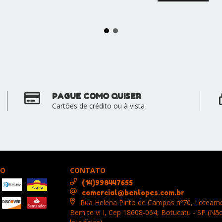
PAGUE COMO QUISER
Cartões de crédito ou à vista
TO
CONTATO
(14)998447655
comercial@benlopes.com.br
Rua Helena Pinto de Campos nº70, Loteam
Bem te vi I, Cep 18608-064, Botucatu - SP (N