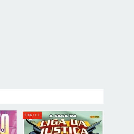
10
%
OFF
10
%
OFF